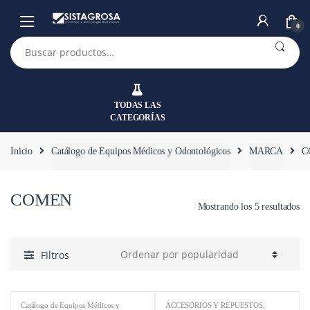
Saltar
Saltar
a
al
0
la
contenido
Buscar
por:
navegación
TODAS LAS
CATEGORÍAS
Inicio
Catálogo de Equipos Médicos y Odontológicos
MARCA
C
COMEN
Mostrando los 5 resultados
Filtros
Catálogo de Equipos Médicos y
ACCESORIOS Y REPUESTOS
,