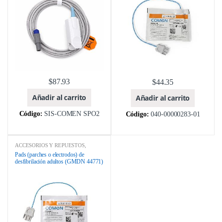
$
87.93
$
44.35
Añadir al carrito
Añadir al carrito
Código:
SIS-COMEN SPO2
Código:
040-00000283-01
ACCESORIOS Y REPUESTOS
,
Catálogo de Equipos Médicos y
Pads (parches o electrodos) de
Odontológicos
,
COMEN
,
desfibrilación adultos (GMDN 44771)
DESFRIBILADORES
,
EQUIPOS
MEDICOS
,
MARCA