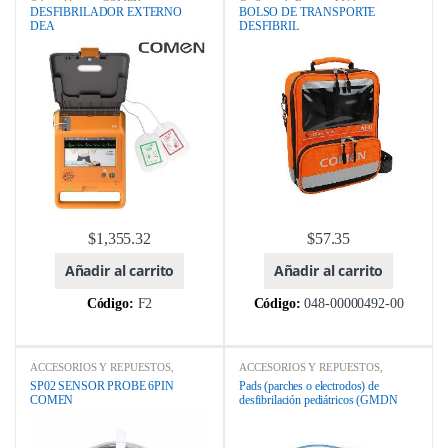
Odontológicos
,
COMEN
,
Catálogo de Equipos Médicos y
DESFIBRILADOR EXTERNO
BOLSO DE TRANSPORTE
DESFRIBILADORES
,
EQUIPOS
Odontológicos
,
COMEN
,
DEA
DESFIBRIL
MEDICOS
,
MARCA
,
MODELOS
DESFRIBILADORES
,
EQUIPOS
MEDICOS
,
MARCA
$
1,355.32
$
57.35
Añadir al carrito
Añadir al carrito
Código:
F2
Código:
048-00000492-00
ACCESORIOS Y REPUESTOS
,
ACCESORIOS Y REPUESTOS
,
Catálogo de Equipos Médicos y
Catálogo de Equipos Médicos y
SP02 SENSOR PROBE 6PIN
Pads (parches o electrodos) de
Odontológicos
,
COMEN
,
EQUIPOS
Odontológicos
,
COMEN
,
COMEN
desfibrilación pediátricos (GMDN
MEDICOS
,
MARCA
,
MONITOR DE
DESFRIBILADORES
,
EQUIPOS
SIGNOS VITALES
MEDICOS
,
MARCA
41587)