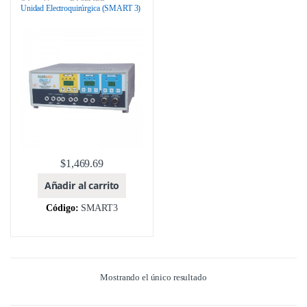
Odontológicos
,
EASEMED
,
Unidad Electroquirúrgica (SMART 3)
ELECTROCIRUGIA
,
EQUIPOS
MEDICOS
,
MARCA
,
MODELOS
$
1,469.69
Añadir al carrito
Código:
SMART3
Mostrando el único resultado