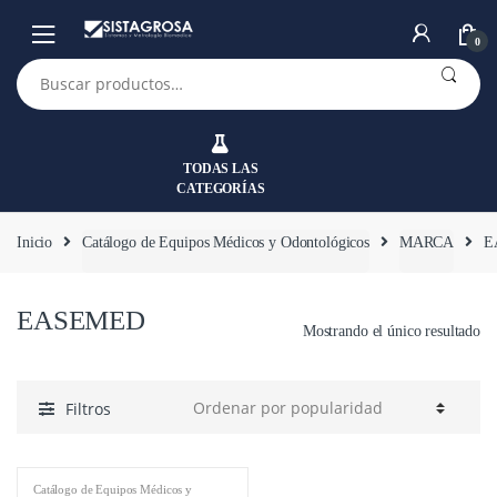
Saltar
Saltar
a
al
0
la
contenido
Buscar
por:
navegación
TODAS LAS
CATEGORÍAS
Inicio
Catálogo de Equipos Médicos y Odontológicos
MARCA
E
EASEMED
Mostrando el único resultado
Filtros
Catálogo de Equipos Médicos y