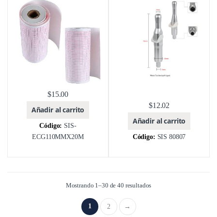
Qingdao Robin Health Technology Co.,
SILLONES DENTALES
Ltd.
$
15.00
$
12.02
Añadir al carrito
Añadir al carrito
Código:
SIS-
ECG110MMX20M
Código:
SIS 80807
Mostrando 1–30 de 40 resultados
1
2
→