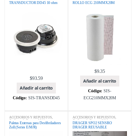
AMAZON
,
AMPLIVOX
,
ANKON
Médicos y Odontológicos
,
CONTEC
,
TRANSDUCTOR DD45 10 ohm
ROLLO ECG 210MMX20M
TECHNOLOGY
,
AUDIOMETROS
,
ebay
,
MARCA
,
Qingdao Robin Health
Catálogo de Equipos Médicos y
Technology Co., Ltd.
Odontológicos
,
ebay
,
EQUIPOS
MEDICOS
,
MARCA
$
9.35
$
93.59
Añadir al carrito
Añadir al carrito
Código:
SIS-
Código:
SIS-TRANSDD45
ECG210MMX20M
ACCESORIOS Y REPUESTOS
,
ACCESORIOS Y REPUESTOS
,
Catálogo de Equipos Médicos y
Catálogo de Equipos Médicos y
Paletas Externas para Desfibriladores
DRAGER SPO2 SENSRO
Odontológicos
,
DESFRIBILADORES
,
Odontológicos
,
ebay
,
EQUIPOS
Zoll (Series E/M/R)
DRAGER REUSABLE
ebay
,
EQUIPOS MEDICOS
,
MARCA
MEDICOS
,
MARCA
,
MONITOR DE
SIGNOS VITALES