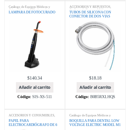
Catálogo de Equipos Médicos y
ACCESORIOS Y REPUESTOS
,
Odontológicos
,
DTL-dent
,
ebay
,
Catálogo de Equipos Médicos y
LAMPARA DE FOTOCURADO
TUBOS DE SILICONA CON
EQUIPOS ODONTOLÓGICOS
,
Odontológicos
,
ebay
,
EQUIPOS
CONECTOR DE DOS VIAS
Foshan Golden Promise Importy
ODONTOLÓGICOS
,
MARCA
,
Export Co Ltda (KEGON)
,
Foshan XS
PIEZAS DE MANO
Medical Equipment Co., Ltd.
,
LAMPARAS DE FOTOCURADO
,
LAMPARAS DE FOTOCURADO
LED
,
MARCA
$
140.34
$
18.18
Añadir al carrito
Añadir al carrito
Código:
SIS-XS-511
Código:
B0B5RXLHQS
ACCESORIOS Y CONSUMIBLES
,
Catálogo de Equipos Médicos y
Catálogo de Equipos Médicos y
Odontológicos
,
ebay
,
EQUIPOS
PAPEL PARA
BOQUILLA PARA DENTAL LOW
Odontológicos
,
CONTEC
,
ebay
,
ODONTOLÓGICOS
,
Foshan Golden
ELECTROCARDIÓGRAFO DE 6
VOLTAGE ELECTRIC MODEL M1
ELECTROCARDIÓGRAFOS
,
Promise Importy Export Co Ltda
EQUIPOS MEDICOS
,
MARCA
,
(KEGON)
,
MARCA
,
REPUESTOS
,
CANALES
SE