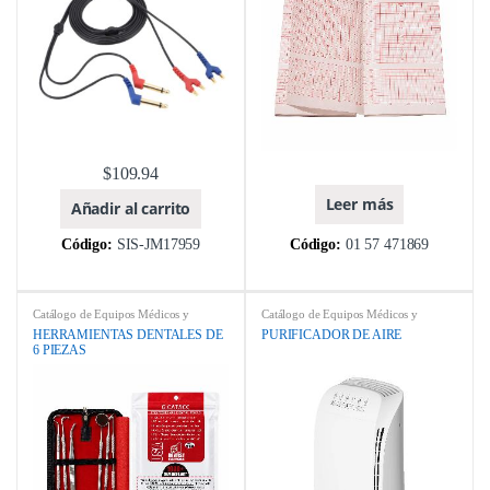
$
109.94
Leer más
Añadir al carrito
Código:
SIS-JM17959
Código:
01 57 471869
Catálogo de Equipos Médicos y
Catálogo de Equipos Médicos y
Odontológicos
,
ebay
,
EQUIPOS
Odontológicos
,
ebay
,
EQUIPOS DE
HERRAMIENTAS DENTALES DE
PURIFICADOR DE AIRE
ODONTOLÓGICOS
,
CALIDAD DE AIRE
,
MARCA
,
6 PIEZAS
HERRAMIENTAS DENTALES
,
PURIFICADORES DE AIRE
MARCA
,
MODELOS