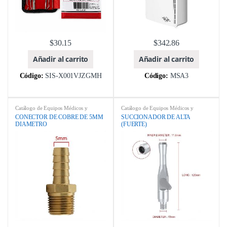
$
30.15
$
342.86
Añadir al carrito
Añadir al carrito
Código:
SIS-X001VJZGMH
Código:
MSA3
Catálogo de Equipos Médicos y
Catálogo de Equipos Médicos y
Odontológicos
,
DTL-dent
,
ebay
,
Odontológicos
,
ebay
,
EQUIPOS
CONECTOR DE COBRE DE 5MM
SUCCIONADOR DE ALTA
EQUIPOS ODONTOLÓGICOS
,
ODONTOLÓGICOS
,
Foshan Golden
DIAMETRO
(FUERTE)
Foshan Golden Promise Importy
Promise Importy Export Co Ltda
Export Co Ltda (KEGON)
,
Foshan XS
(KEGON)
,
MARCA
,
REPUESTOS
,
Medical Equipment Co., Ltd.
,
SILLONES DENTALES
MARCA
,
REPUESTOS
,
SILLONES
DENTALES