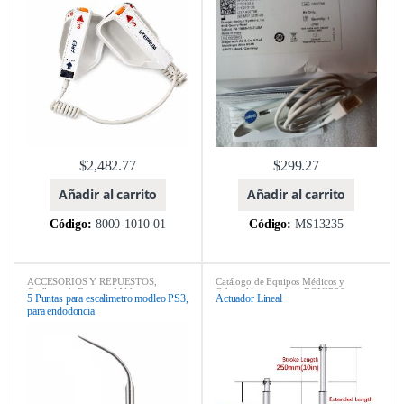
$
2,482.77
$
299.27
Añadir al carrito
Añadir al carrito
Código:
8000-1010-01
Código:
MS13235
ACCESORIOS Y REPUESTOS
,
Catálogo de Equipos Médicos y
Catálogo de Equipos Médicos y
Odontológicos
,
ebay
,
EQUIPOS
5 Puntas para escalimetro modleo PS3,
Actuador Lineal
Odontológicos
,
ebay
,
EQUIPOS
ODONTOLÓGICOS
,
MARCA
,
para endodoncia
ODONTOLÓGICOS
,
MARCA
,
REPUESTOS
,
SILLONES DENTALES
SCALERS