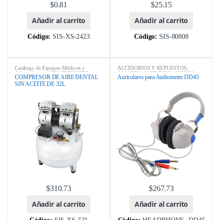
$
0.81
$
25.15
Añadir al carrito
Añadir al carrito
Código:
SIS-XS-2423
Código:
SIS-80808
Catálogo de Equipos Médicos y
ACCESORIOS Y REPUESTOS
,
Odontológicos
,
COMPRESORES
AMAZON
,
AMPLIVOX
,
ANKON
COMPRESOR DE AIRE DENTAL
Auriculares para Audiometro DD45
DENTALES
,
DTL-dent
,
ebay
,
TECHNOLOGY
,
AUDIOMETROS
,
SIN ACEITE DE 32L
EQUIPOS ODONTOLÓGICOS
,
Catálogo de Equipos Médicos y
Foshan Golden Promise Importy
Odontológicos
,
ebay
,
EQUIPOS
Export Co Ltda (KEGON)
,
Foshan XS
MEDICOS
,
MARCA
,
Xiamen Link
Medical Equipment Co., Ltd.
,
Sound Information Technology Co.,
MARCA
,
RITTER
,
SILLONES
Ltd.
DENTALES
,
WOODPECKER
$
310.73
$
267.73
Añadir al carrito
Añadir al carrito