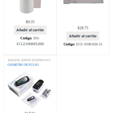
$
9.35
$
28.75
Añadir al carrito
Añadir al carrito
Código:
SIS-
ECG210MMX20M
Código:
ECG 9100-026-51
AMAZON
,
ANKON TECHNOLOGY
,
Catálogo de Equipos Médicos y
OXIMETRO DE PULSO
Odontológicos
,
CHENGDU DELINA
MEDICAL TECHNOLOGY CO.,LTD
,
CONTEC
,
ebay
,
EQUIPOS MEDICOS
,
IMDK
,
MARCA
,
MODELOS
,
OXIMETRO DE PULSO
,
Qingdao
Robin Health Technology Co., Ltd.