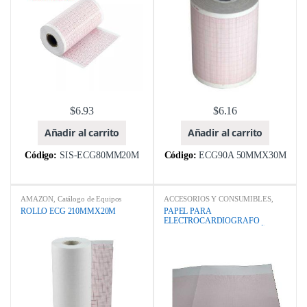
$
6.93
$
6.16
Añadir al carrito
Añadir al carrito
Código:
SIS-ECG80MM20M
Código:
ECG90A 50MMX30M
AMAZON
,
Catálogo de Equipos
ACCESORIOS Y CONSUMIBLES
,
Médicos y Odontológicos
,
CONTEC
,
Catálogo de Equipos Médicos y
ROLLO ECG 210MMX20M
PAPEL PARA
ebay
,
MARCA
,
Qingdao Robin Health
Odontológicos
,
ELECTROCARDIOGRAFO
Technology Co., Ltd.
ELECTROCARDIÓGRAFOS
,
EQUIPOS MEDICOS
,
Foshan Golden
MORTARA ELI-250 (TAMAÑO A4)
Promise Importy Export Co Ltda
210MMX300MMX200P
(KEGON)
,
MARCA
,
Qingdao Robin
Health Technology Co., Ltd.