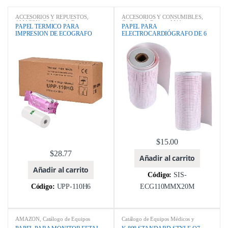
ACCESORIOS Y REPUESTOS
,
ACCESORIOS Y CONSUMIBLES
,
AMAZON
,
Catálogo de Equipos
Catálogo de Equipos Médicos y
PAPEL TERMICO PARA
PAPEL PARA
Médicos y Odontológicos
,
CONTEC
,
Odontológicos
,
CONTEC
,
ebay
,
IMPRESION DE ECOGRAFO
ELECTROCARDIÓGRAFO DE 6
ebay
,
ECÓGRAFOS
,
EQUIPOS
ELECTROCARDIÓGRAFOS
,
MEDICOS
,
MARCA
,
Qingdao Robin
EQUIPOS MEDICOS
,
MARCA
,
110MM X 18M 110HG
CANALES
Health Technology Co., Ltd.
Qingdao Robin Health Technology Co.,
Ltd.
$
15.00
$
28.77
Añadir al carrito
Añadir al carrito
Código:
SIS-
Código:
UPP-110H6
ECG110MMX20M
AMAZON
,
Catálogo de Equipos
Catálogo de Equipos Médicos y
Médicos y Odontológicos
,
CONTEC
,
Odontológicos
,
EQUIPOS