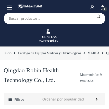
Saltar
Saltar
a
al
0
la
contenido
Buscar
por:
navegación
TODAS LAS
CATEGORÍAS
Inicio
Catálogo de Equipos Médicos y Odontológicos
MARCA
Q
Qingdao Robin Health
Mostrando los 9
Technology Co., Ltd.
resultados
Filtros