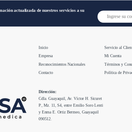
mación actualizada de nuestros servicios a su
E
m
a
i
l
*
Inicio
Servicio al Clien
Empresa
Mi Cuenta
Reconocimientos Nacionales
Términos y Cond
Contacto
Política de Priva
Dirección:
Cdla. Guayaquil, Av. Víctor H. Sicuret
P., Mz. 11, S4, entre Emilio Soro Lenti
y Enma E. Ortiz Bermeo, Guayaquil
090512.