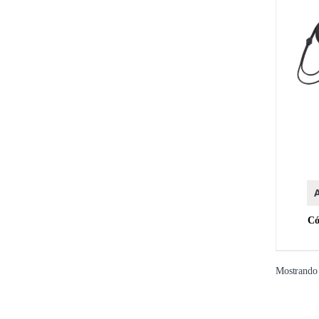
MARC
A
Có
Mostrando 