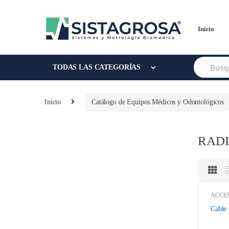
Saltar
Saltar
a
al
la
contenido
Inicio
navegación
Buscar:
TODAS LAS CATEGORÍAS
Inicio
Catálogo de Equipos Médicos y Odontológicos
RAD
ACCES
AMAZ
ANKO
Cable
AUDI
Equipo
ebay
,
E