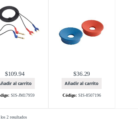
A
,
RADIOEAR
MARCA
,
RADIOEAR
$
109.94
$
36.29
ñadir al carrito
Añadir al carrito
digo:
SIS-JM17959
Código:
SIS-8507196
los 2 resultados