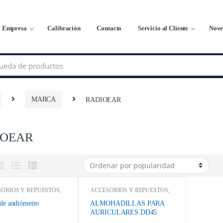
Empresa
Calibración
Contacto
Servicio al Cliente
Nove
MARCA
RADIOEAR
IOEAR
ORIOS Y REPUESTOS
,
ACCESORIOS Y REPUESTOS
,
ON
,
AMPLIVOX
,
AMAZON
,
AMPLIVOX
,
N TECHNOLOGY
,
ANKON TECHNOLOGY
,
 de audiómetro
ALMOHADILLAS PARA
OMETROS
,
Catálogo de
AUDIOMETROS
,
Catálogo de
AURICULARES DD45
s Médicos y Odontológicos
,
Equipos Médicos y Odontológicos
,
QUIPOS MEDICOS
,
ebay
,
EQUIPOS MEDICOS
,
TYPE 51