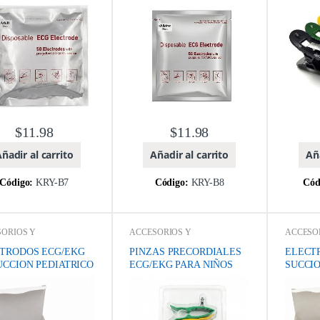
d.
Co., Ltd.
Co., Ltd.
$
11.98
$
11.98
ñadir al carrito
Añadir al carrito
Aña
Código:
KRY-B7
Código:
KRY-B8
Cód
ORIOS Y
ACCESORIOS Y
ACCESO
UMIBLES
,
Catálogo de
CONSUMIBLES
,
Catálogo de
CONSUM
s Médicos y Odontológicos
,
Equipos Médicos y Odontológicos
,
Equipos M
TRODOS ECG/EKG
PINZAS PRECORDIALES
ELECT
TROCARDIÓGRAFOS
,
ELECTROCARDIÓGRAFOS
,
ELECTR
UCCION PEDIATRICO
ECG/EKG PARA NIÑOS
SUCCI
OS MEDICOS
,
MARCA
,
EQUIPOS MEDICOS
,
MARCA
,
EQUIPO
en Zhengxing Investment
Shenzhen Zhengxing Investment
Shenzhen 
d.
Co., Ltd.
Co., Ltd.