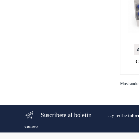
A
C
Mostrando 
Suscríbete al boletín
...y recibe
infor
correo