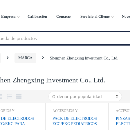
Empresa
Calibración
Contacto
Servicio al Cliente
Nove
MARCA
Shenzhen Zhengxing Investment Co., Ltd.
hen Zhengxing Investment Co., Ltd.
ORIOS Y
ACCESORIOS Y
ACCESO
UMIBLES
,
Catálogo de
CONSUMIBLES
,
Catálogo de
CONSUM
s Médicos y Odontológicos
,
Equipos Médicos y Odontológicos
,
Equipos M
 DE ELECTRODOS
PACK DE ELECTRODOS
PINZAS
TROCARDIÓGRAFOS
,
ELECTROCARDIÓGRAFOS
,
ELECTR
CG/EKG PARA
ECG/EKG PEDIATRICOS
ELECT
OS MEDICOS
,
MARCA
,
EQUIPOS MEDICOS
,
MARCA
,
EQUIPO
en Zhengxing Investment
Shenzhen Zhengxing Investment
Shenzhen 
LTOS