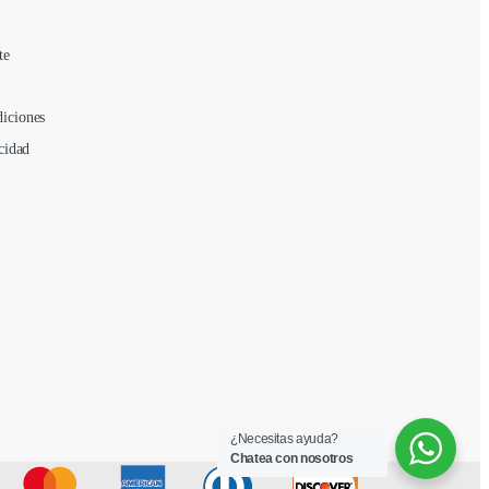
te
iciones
cidad
¿Necesitas ayuda?
Chatea con nosotros