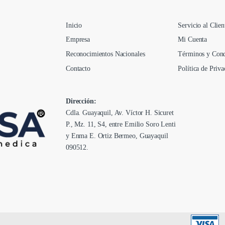
l
*
Inicio
Servicio al Clien
Empresa
Mi Cuenta
Reconocimientos Nacionales
Términos y Cond
Contacto
Política de Priva
Dirección:
Cdla. Guayaquil, Av. Víctor H. Sicuret
P., Mz. 11, S4, entre Emilio Soro Lenti
y Enma E. Ortiz Bermeo, Guayaquil
090512.