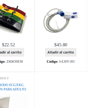
$
22.52
$
45.80
dir al carrito
Añadir al carrito
igo:
ZK0039EM
Código:
SA30Y-305
RIOS Y
IBLES
,
Catálogo de
édicos y Odontológicos
,
RODO ECG/EKG
OCARDIÓGRAFOS
,
ON PARA ADULTO
S MEDICOS
,
MARCA
,
Zhengxing Investment