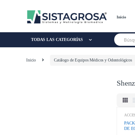
Saltar
Saltar
a
al
la
contenido
Inicio
navegación
Buscar:
TODAS LAS CATEGORÍAS
Inicio
Catálogo de Equipos Médicos y Odontológicos
Shenz
ACCES
CONS
Equipo
PACK
ELEC
DE E
EQUIP
Shenzh
ADU