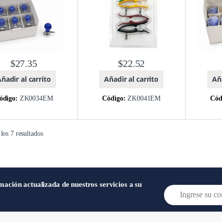
$
27.35
$
22.52
ñadir al carrito
Añadir al carrito
Aña
ódigo:
ZK0034EM
Código:
ZK0041EM
Cód
los 7 resultados
mación actualizada de nuestros servicios a su
E
m
a
i