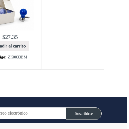
$
27.35
dir al carrito
igo:
ZK0033EM
Suscribirse