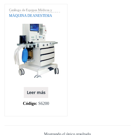
Catálogo de Equipos Médicos y
Odontológicos
,
EQUIPOS MEDICOS
,
MÁQUINA DE ANESTESIA
MÁQUINAS DE ANESTESIA
,
MARCA
,
MODELOS
,
SUPERSTAR
INTERNATIONAL
Leer más
Código:
S6200
Mostrando el único resultado