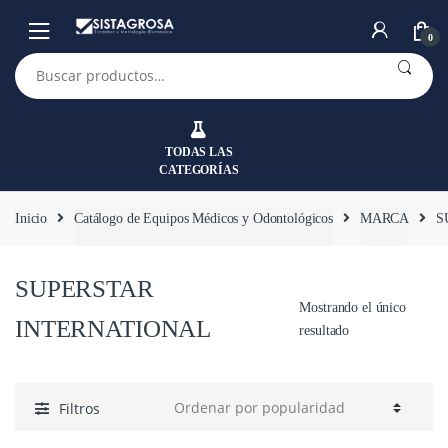
Saltar
Saltar
a
al
0
la
contenido
Buscar
por:
navegación
TODAS LAS
CATEGORÍAS
Inicio
Catálogo de Equipos Médicos y Odontológicos
MARCA
S
SUPERSTAR
Mostrando el único
INTERNATIONAL
resultado
Filtros