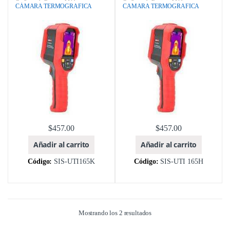
Catálogo de Equipos Médicos y
Catálogo de Equipos Médicos y
CÁMARA TERMOGRAFICA
CAMARA TERMOGRAFICA
Odontológicos
,
ebay
,
EQUIPOS DE
Odontológicos
,
EQUIPOS DE
TEMPERATURA Y HUMEDAD
,
TEMPERATURA Y HUMEDAD
,
MARCA
,
MODELOS
,
UNI-T
MARCA
,
MODELOS
,
UNI-T
$
457.00
$
457.00
Añadir al carrito
Añadir al carrito
Código:
SIS-UTI165K
Código:
SIS-UTI 165H
Mostrando los 2 resultados