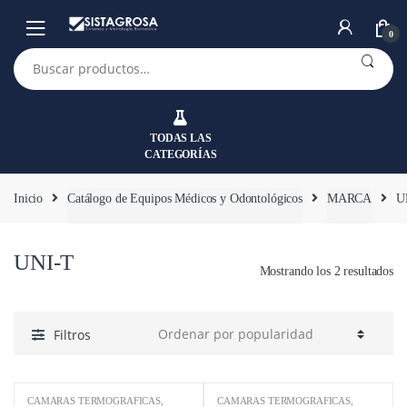
Saltar
Saltar
a
al
0
la
contenido
Buscar
por:
navegación
TODAS LAS
CATEGORÍAS
Inicio
Catálogo de Equipos Médicos y Odontológicos
MARCA
U
UNI-T
Mostrando los 2 resultados
Filtros
CÁMARAS TERMOGRÁFICAS
,
CÁMARAS TERMOGRÁFICAS
,