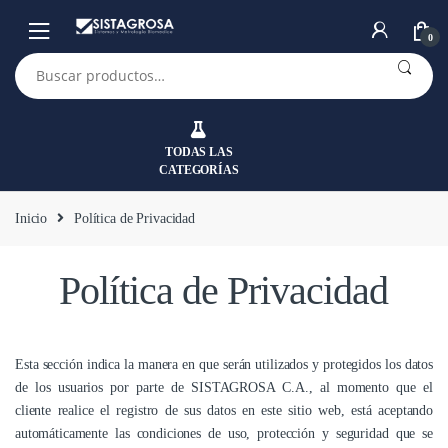
Saltar
Saltar
a
al
0
la
contenido
Buscar
por:
navegación
TODAS LAS
CATEGORÍAS
Inicio
Política de Privacidad
Política de Privacidad
Esta sección indica la manera en que serán utilizados y protegidos los datos
de los usuarios por parte de SISTAGROSA C.A., al momento que el
cliente realice el registro de sus datos en este sitio web, está aceptando
automáticamente las condiciones de uso, protección y seguridad que se