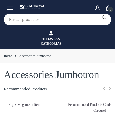
Saltar
Saltar
a
al
0
la
contenido
Buscar
por:
navegación
TODAS LAS
CATEGORÍAS
Inicio
Accessories Jumbotron
Accessories Jumbotron
Recommended Products
Navegación
←
Pages Megamenu Item
Recommended Products Cards
Carousel
→
de