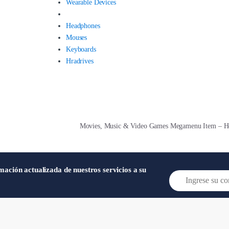
Wearable Devices
Headphones
Mouses
Keyboards
Hradrives
Movies, Music & Video Games Megamenu Item – 
mación actualizada de nuestros servicios a su
E
m
a
i
l
*