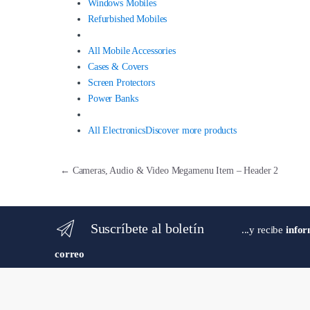
Windows Mobiles
Refurbished Mobiles
All Mobile Accessories
Cases & Covers
Screen Protectors
Power Banks
All Electronics
Discover more products
Navegación
←
Cameras, Audio & Video Megamenu Item – Header 2
de
entradas
Suscríbete al boletín
...y recibe
infor
correo