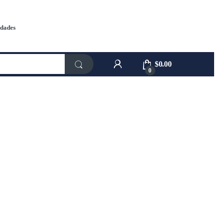
dades
$
0.00
0