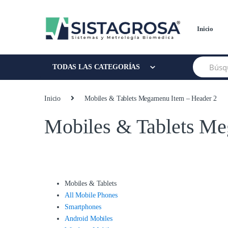
Saltar
Saltar
a
al
la
contenido
Inicio
navegación
Buscar:
TODAS LAS CATEGORÍAS
Inicio
Mobiles & Tablets Megamenu Item – Header 2
Mobiles & Tablets Me
Mobiles & Tablets
All Mobile Phones
Smartphones
Android Mobiles