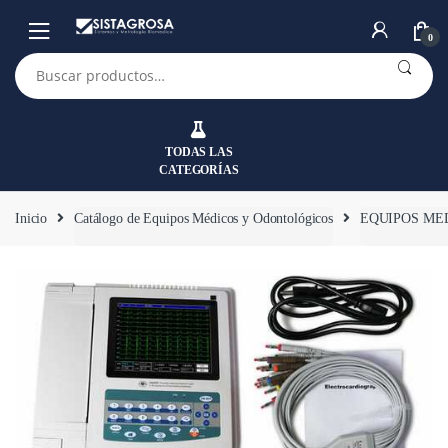
Saltar
Saltar
a
al
0
la
contenido
Buscar
por:
navegación
TODAS LAS
CATEGORÍAS
Inicio
Catálogo de Equipos Médicos y Odontológicos
EQUIPOS ME