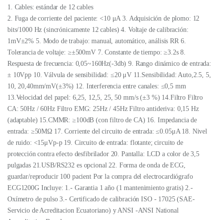
1. Cables: estándar de 12 cables
2. Fuga de corriente del paciente: <10 μA 3. Adquisición de plomo: 12
bits/1000 Hz (sincrónicamente 12 cables) 4. Voltaje de calibración:
1mV±2% 5. Modo de trabajo: manual, automático, análisis RR 6.
Tolerancia de voltaje: ≥±500mV 7. Constante de tiempo: ≥3.2s 8.
Respuesta de frecuencia: 0,05~160Hz(-3db) 9. Rango dinámico de entrada:
± 10Vpp 10. Válvula de sensibilidad: ≤20 μV 11.Sensibilidad: Auto,2.5, 5,
10, 20,40mm/mV(±3%) 12. Interferencia entre canales: ≤0,5 mm
13.Velocidad del papel: 6,25, 12,5, 25, 50 mm/s (±3 %) 14.Filtro Filtro
CA: 50Hz / 60Hz Filtro EMG: 25Hz / 45Hz Filtro antideriva: 0,15 Hz
(adaptable) 15.CMMR: ≥100dB (con filtro de CA) 16. Impedancia de
entrada: ≥50MΩ 17. Corriente del circuito de entrada: ≤0.05μA 18. Nivel
de ruido: <15μVp-p 19. Circuito de entrada: flotante; circuito de
protección contra efecto desfibrilador 20. Pantalla: LCD a color de 3,5
pulgadas 21.USB/RS232 es opcional 22. Forma de onda de ECG,
guardar/reproducir 100 pacient Por la compra del electrocardiógrafo
ECG1200G Incluye: 1.- Garantia 1 año (1 mantenimiento gratis) 2.-
Oxímetro de pulso 3.- Certificado de calibración ISO - 17025 (SAE-
Servicio de Acreditacion Ecuatoriano) y ANSI -ANSI National