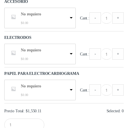
ACCESORIO
No requiero
-
+
Cant.:
$
0.00
ELECTRODOS
No requiero
-
+
Cant.:
$
0.00
PAPEL PARA ELECTROCARDIOGRAMA
No requiero
-
+
Cant.:
$
0.00
Precio Total:
$
1,550.11
Selected:
0
C
a