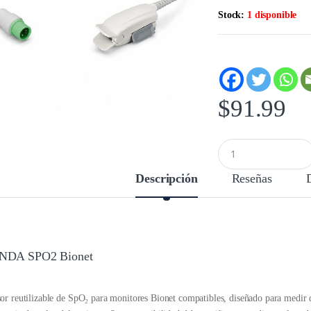
Stock:
1 disponible
$
91.99
C
a
n
Descripción
Reseñas
t
i
d
a
d
NDA SPO2 Bionet
or reutilizable de SpO₂ para monitores Bionet compatibles, diseñado para medir d