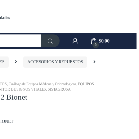
dades
$
0.00
0
ES
ACCESORIOS Y REPUESTOS
STOS
,
Catálogo de Equipos Médicos y Odontológicos
,
EQUIPOS
ITOR DE SIGNOS VITALES
,
SISTAGROSA
 Bionet
BIONET