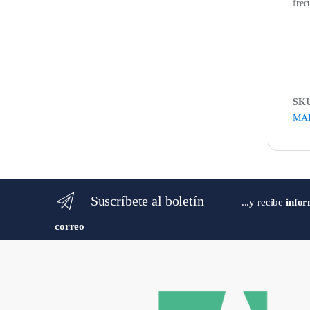
frec
SK
MA
Suscríbete al boletín
...y recibe
infor
correo