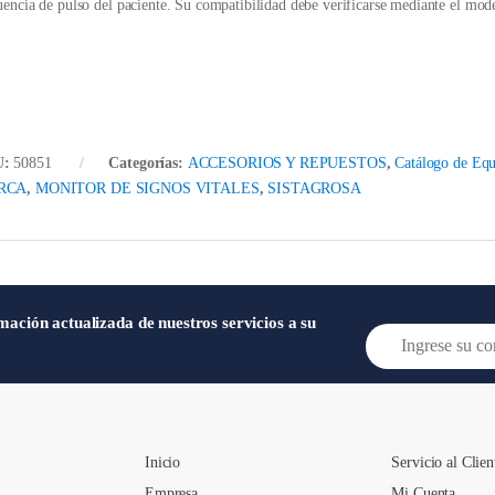
uencia de pulso del paciente. Su compatibilidad debe verificarse mediante el mode
U:
50851
Categorías:
ACCESORIOS Y REPUESTOS
,
Catálogo de Equ
RCA
,
MONITOR DE SIGNOS VITALES
,
SISTAGROSA
mación actualizada de nuestros servicios a su
E
m
a
i
l
*
Inicio
Servicio al Clien
Empresa
Mi Cuenta