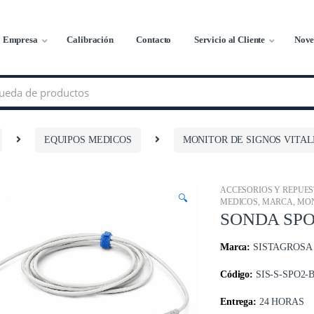
Empresa
Calibración
Contacto
Servicio al Cliente
Nove
EQUIPOS MEDICOS
MONITOR DE SIGNOS VITAL
ACCESORIOS Y REPUE
🔍
MEDICOS
,
MARCA
,
MON
SONDA SPO2
Marca:
SISTAGROSA
Código:
SIS-S-SPO2-
Entrega:
24 HORAS