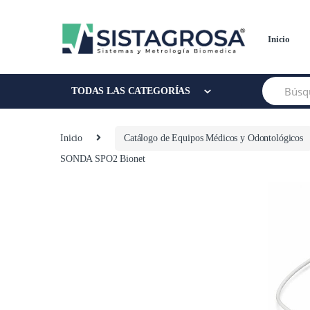
Saltar
Saltar
a
al
la
contenido
Inicio
navegación
Buscar:
TODAS LAS CATEGORÍAS
Inicio
Catálogo de Equipos Médicos y Odontológicos
SONDA SPO2 Bionet