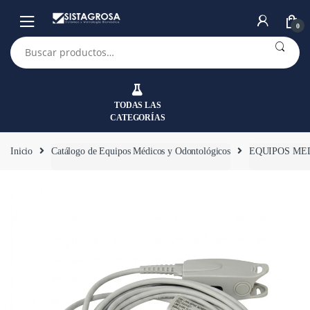
Saltar
Saltar
a
al
0
la
contenido
Buscar
por:
navegación
TODAS LAS
CATEGORÍAS
Inicio
Catálogo de Equipos Médicos y Odontológicos
EQUIPOS ME