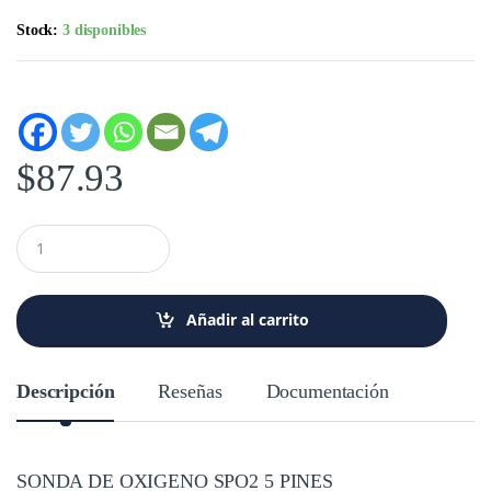
Stock:
3 disponibles
$
87.93
C
a
n
t
i
Añadir al carrito
d
a
d
Descripción
Reseñas
Documentación
SONDA DE OXIGENO SPO2 5 PINES