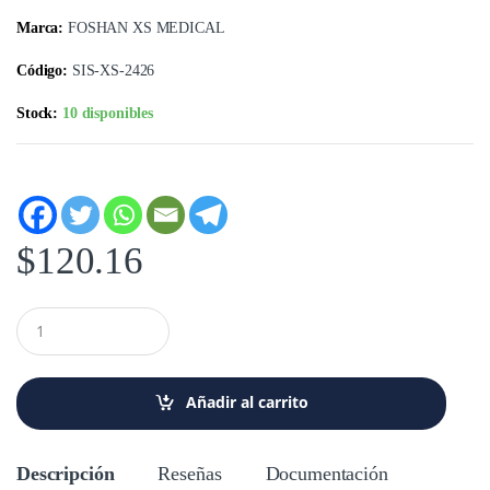
Marca:
FOSHAN XS MEDICAL
Código:
SIS-XS-2426
Stock:
10 disponibles
$
120.16
C
a
n
t
i
Añadir al carrito
d
a
d
Descripción
Reseñas
Documentación