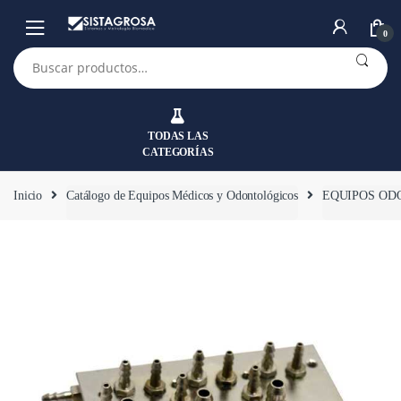
Saltar
Saltar
a
al
0
la
contenido
Buscar
por:
navegación
TODAS LAS
CATEGORÍAS
Inicio
Catálogo de Equipos Médicos y Odontológicos
EQUIPOS OD