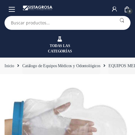
Saltar
Saltar
a
al
0
la
contenido
Buscar
por:
navegación
TODAS LAS
CATEGORÍAS
Inicio
Catálogo de Equipos Médicos y Odontológicos
EQUIPOS ME