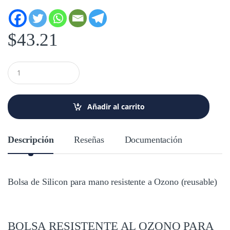
$
43.21
C
a
n
t
i
Añadir al carrito
d
a
d
Descripción
Reseñas
Documentación
Bolsa de Silicon para mano resistente a Ozono (reusable)
BOLSA RESISTENTE AL OZONO PARA