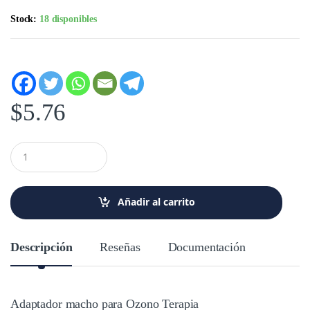
Stock:
18 disponibles
$
5.76
C
a
n
t
i
Añadir al carrito
d
a
d
Descripción
Reseñas
Documentación
Adaptador macho para Ozono Terapia