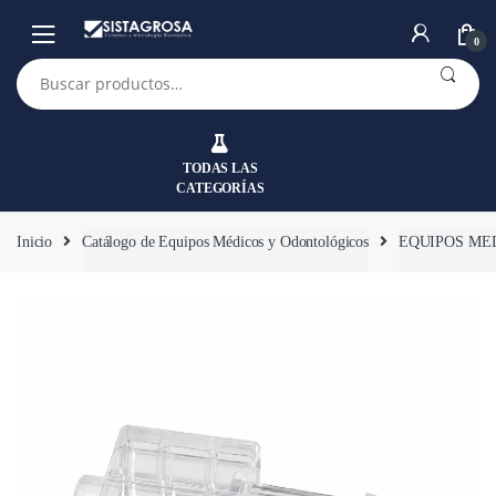
Saltar
Saltar
a
al
0
la
contenido
Buscar
por:
navegación
TODAS LAS
CATEGORÍAS
Inicio
Catálogo de Equipos Médicos y Odontológicos
EQUIPOS ME