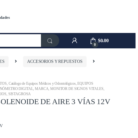
dades
$
0.00
0
ES
ACCESORIOS Y REPUESTOS
STOS
,
Catálogo de Equipos Médicos y Odontológicos
,
EQUIPOS
NÓMETRO DIGITAL
,
MARCA
,
MONITOR DE SIGNOS VITALES
,
IOS
,
SISTAGROSA
OLENOIDE DE AIRE 3 VÍAS 12V
2V