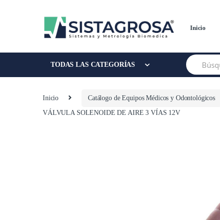
Saltar
Saltar
a
al
la
contenido
Inicio
navegación
Buscar:
TODAS LAS CATEGORÍAS
Inicio
Catálogo de Equipos Médicos y Odontológicos
VÁLVULA SOLENOIDE DE AIRE 3 VÍAS 12V