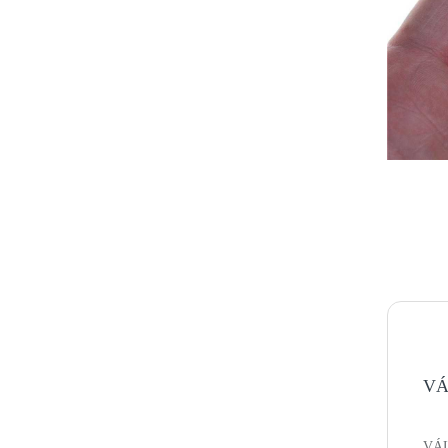
VÁ
VÁL