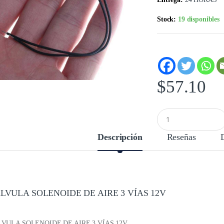
Stock:
19 disponibles
$
57.10
C
a
n
Descripción
Reseñas
t
i
d
a
d
LVULA SOLENOIDE DE AIRE 3 VÍAS 12V
VULA SOLENOIDE DE AIRE 3 VÍAS 12V