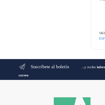
SK
ES
Suscríbete al boletín
...y recibe
infor
correo