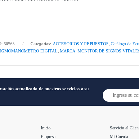
U:
50563
Categorías:
ACCESORIOS Y REPUESTOS
,
Catálogo de Equ
FIGMOMANÓMETRO DIGITAL
,
MARCA
,
MONITOR DE SIGNOS VITALE
mación actualizada de nuestros servicios a su
E
m
a
i
l
*
Inicio
Servicio al Clien
Empresa
Mi Cuenta