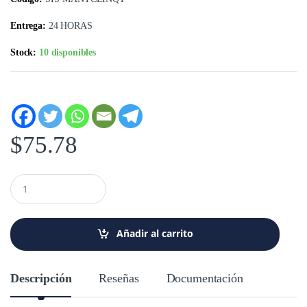
Entrega:
24 HORAS
Stock:
10 disponibles
$
75.78
C
a
n
t
i
Añadir al carrito
d
a
d
Descripción
Reseñas
Documentación