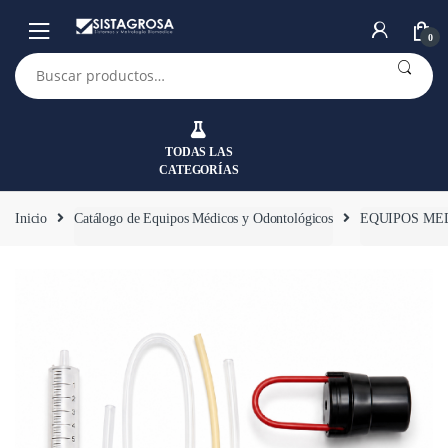
Saltar
Saltar
a
al
0
la
contenido
Buscar
por:
navegación
TODAS LAS
CATEGORÍAS
Inicio
Catálogo de Equipos Médicos y Odontológicos
EQUIPOS ME