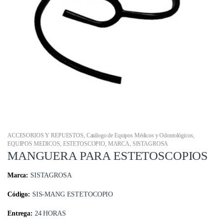
ACCESORIOS Y REPUESTOS
,
Catálogo de Equipos Médicos y Odontológicos
,
EQUIPOS MEDICOS
,
ESTETOSCOPIO
,
MARCA
,
SISTAGROSA
MANGUERA PARA ESTETOSCOPIOS
Marca:
SISTAGROSA
Código:
SIS-MANG ESTETOCOPIO
Entrega:
24 HORAS