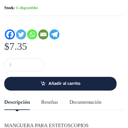
Stock:
6 disponibles
$
7.35
C
a
n
t
i
Añadir al carrito
d
a
d
Descripción
Reseñas
Documentación
MANGUERA PARA ESTETOSCOPIOS