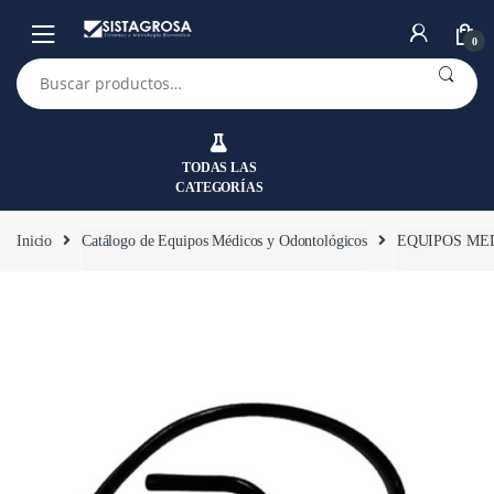
Saltar
Saltar
a
al
0
la
contenido
Buscar
por:
navegación
TODAS LAS
CATEGORÍAS
Inicio
Catálogo de Equipos Médicos y Odontológicos
EQUIPOS ME