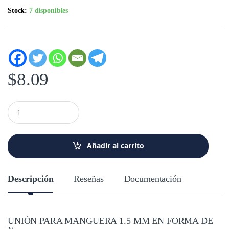
Stock:
7 disponibles
$
8.09
C
a
n
t
i
Añadir al carrito
d
a
d
Descripción
Reseñas
Documentación
UNIÓN PARA MANGUERA 1.5 MM EN FORMA DE