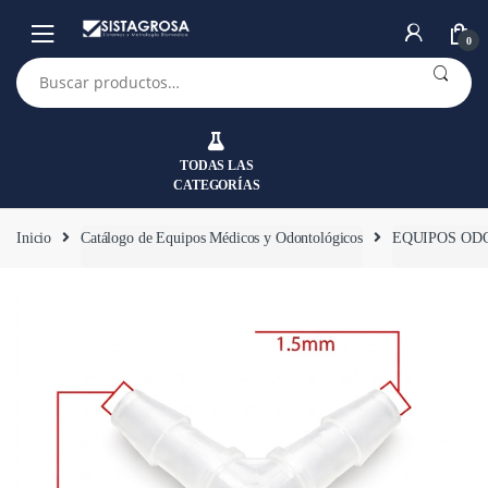
Saltar
Saltar
a
al
0
la
contenido
Buscar
por:
navegación
TODAS LAS
CATEGORÍAS
Inicio
Catálogo de Equipos Médicos y Odontológicos
EQUIPOS OD