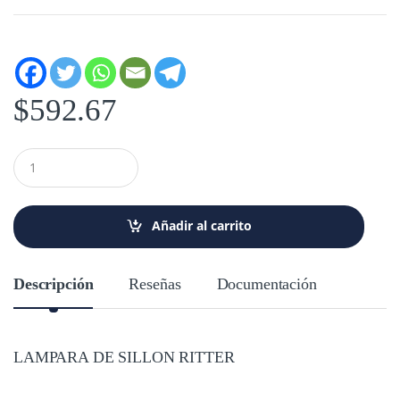
$
592.67
C
a
n
t
i
Añadir al carrito
d
a
d
Descripción
Reseñas
Documentación
LAMPARA DE SILLON RITTER