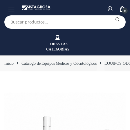
Saltar
Saltar
a
al
0
la
contenido
Buscar
por:
navegación
TODAS LAS
CATEGORÍAS
Inicio
Catálogo de Equipos Médicos y Odontológicos
EQUIPOS OD