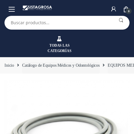
Saltar
Saltar
a
al
0
la
contenido
Buscar
por:
navegación
TODAS LAS
CATEGORÍAS
Inicio
Catálogo de Equipos Médicos y Odontológicos
EQUIPOS ME