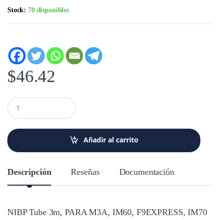
Stock:
70 disponibles
$
46.42
C
a
n
t
i
Añadir al carrito
d
a
d
Descripción
Reseñas
Documentación
NIBP Tube 3m, PARA M3A, IM60, F9EXPRESS, IM70