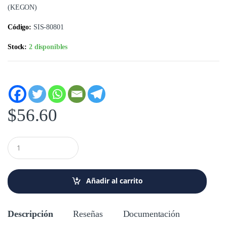
(KEGON)
Código:
SIS-80801
Stock:
2 disponibles
$
56.60
C
a
n
t
i
Añadir al carrito
d
a
d
Descripción
Reseñas
Documentación