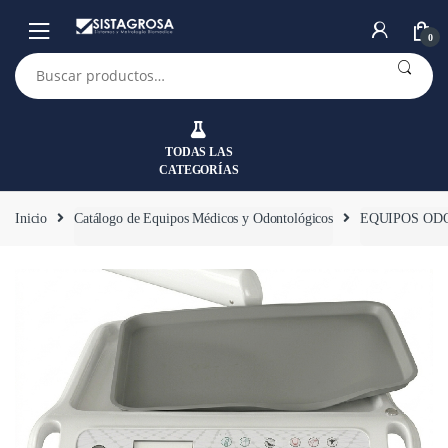
Saltar
Saltar
a
al
0
la
contenido
Buscar
por:
navegación
TODAS LAS
CATEGORÍAS
Inicio
Catálogo de Equipos Médicos y Odontológicos
EQUIPOS OD