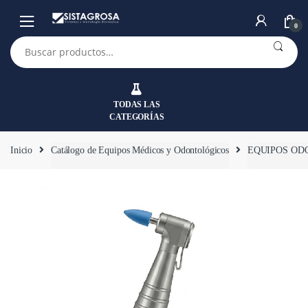
Saltar
Saltar
a
al
0
la
contenido
Buscar
por:
navegación
TODAS LAS
CATEGORÍAS
Inicio
Catálogo de Equipos Médicos y Odontológicos
EQUIPOS OD