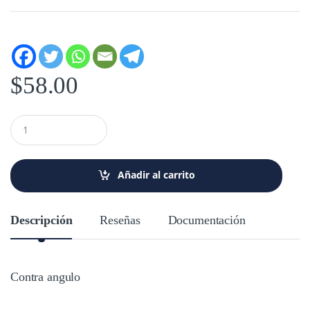
$
58.00
C
a
n
t
i
Añadir al carrito
d
a
d
Descripción
Reseñas
Documentación
Contra angulo