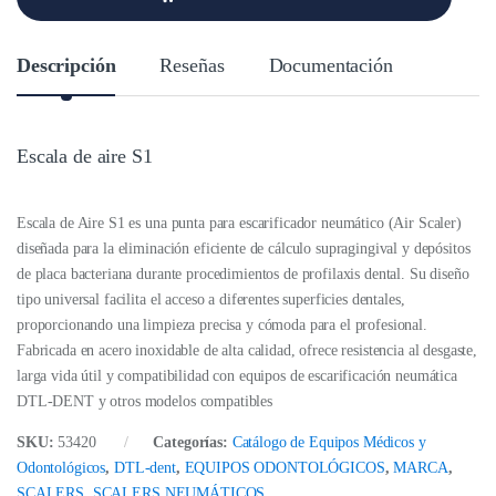
d
a
d
Descripción
Reseñas
Documentación
Escala de aire S1
Escala de Aire S1 es una punta para escarificador neumático (Air Scaler)
diseñada para la eliminación eficiente de cálculo supragingival y depósitos
de placa bacteriana durante procedimientos de profilaxis dental. Su diseño
tipo universal facilita el acceso a diferentes superficies dentales,
proporcionando una limpieza precisa y cómoda para el profesional.
Fabricada en acero inoxidable de alta calidad, ofrece resistencia al desgaste,
larga vida útil y compatibilidad con equipos de escarificación neumática
DTL-DENT y otros modelos compatibles
SKU:
53420
Categorías:
Catálogo de Equipos Médicos y
Odontológicos
,
DTL-dent
,
EQUIPOS ODONTOLÓGICOS
,
MARCA
,
SCALERS
,
SCALERS NEUMÁTICOS