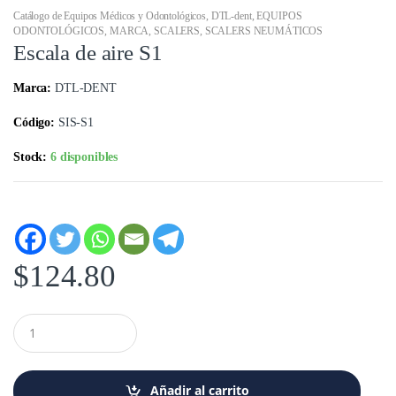
Catálogo de Equipos Médicos y Odontológicos
,
DTL-dent
,
EQUIPOS
ODONTOLÓGICOS
,
MARCA
,
SCALERS
,
SCALERS NEUMÁTICOS
Escala de aire S1
Marca:
DTL-DENT
Código:
SIS-S1
Stock:
6 disponibles
$
124.80
C
a
n
t
i
Añadir al carrito