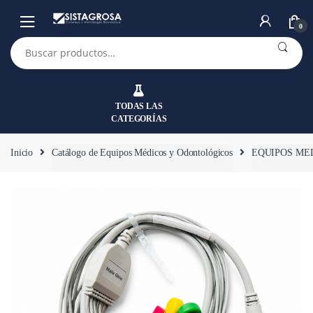
Saltar
Saltar
a
al
0
la
contenido
Buscar
por:
navegación
TODAS LAS
CATEGORÍAS
Inicio
Catálogo de Equipos Médicos y Odontológicos
EQUIPOS ME