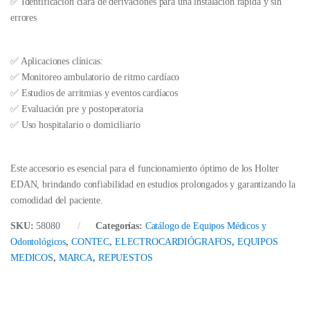
✅ Identificación clara de derivaciones para una instalación rápida y sin
errores
✅ Aplicaciones clínicas:
✅ Monitoreo ambulatorio de ritmo cardíaco
✅ Estudios de arritmias y eventos cardíacos
✅ Evaluación pre y postoperatoria
✅ Uso hospitalario o domiciliario
Este accesorio es esencial para el funcionamiento óptimo de los Holter
EDAN, brindando confiabilidad en estudios prolongados y garantizando la
comodidad del paciente.
SKU:
58080
Categorías:
Catálogo de Equipos Médicos y
Odontológicos
,
CONTEC
,
ELECTROCARDIÓGRAFOS
,
EQUIPOS
MEDICOS
,
MARCA
,
REPUESTOS