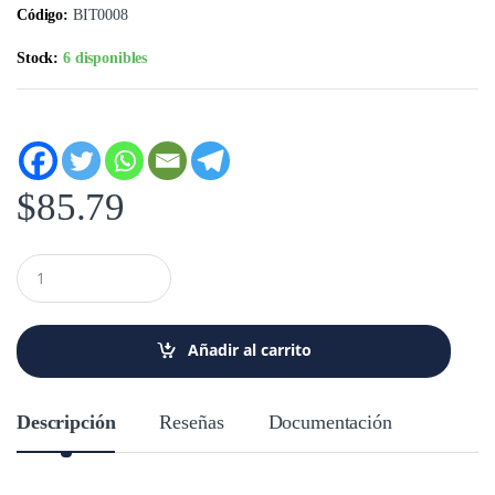
Código:
BIT0008
Stock:
6 disponibles
$
85.79
C
a
n
t
i
Añadir al carrito
d
a
d
Descripción
Reseñas
Documentación