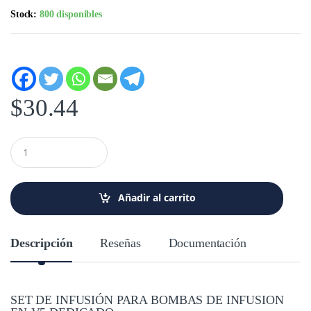
Stock:
800 disponibles
$
30.44
C
a
n
t
i
Añadir al carrito
d
a
d
Descripción
Reseñas
Documentación
SET DE INFUSIÓN PARA BOMBAS DE INFUSION