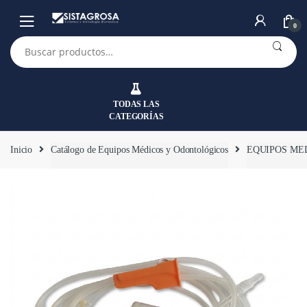
Saltar
Saltar
a
al
0
la
contenido
Buscar
por:
navegación
TODAS LAS
CATEGORÍAS
Inicio
Catálogo de Equipos Médicos y Odontológicos
EQUIPOS ME