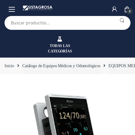
Saltar
Saltar
a
al
0
la
contenido
Buscar
por:
navegación
TODAS LAS
CATEGORÍAS
Inicio
Catálogo de Equipos Médicos y Odontológicos
EQUIPOS ME