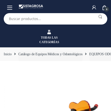
Saltar
Saltar
a
al
0
la
contenido
Buscar
por:
navegación
TODAS LAS
CATEGORÍAS
Inicio
Catálogo de Equipos Médicos y Odontológicos
EQUIPOS OD