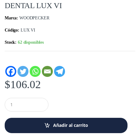
DENTAL LUX VI
Marca:
WOODPECKER
Código:
LUX VI
Stock:
62 disponibles
$
106.02
C
a
n
t
i
Añadir al carrito
d
a
d