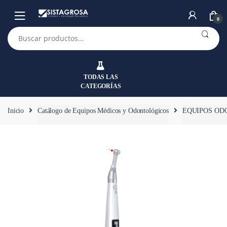
Saltar
Saltar
a
al
0
la
contenido
Buscar
por:
navegación
TODAS LAS
CATEGORÍAS
Inicio
Catálogo de Equipos Médicos y Odontológicos
EQUIPOS OD