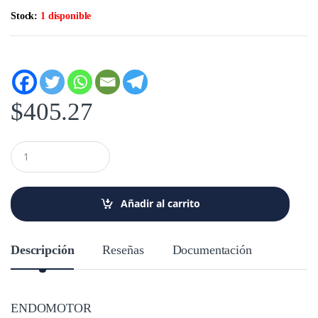
Stock:
1 disponible
$
405.27
C
a
n
t
i
Añadir al carrito
d
a
d
Descripción
Reseñas
Documentación
ENDOMOTOR