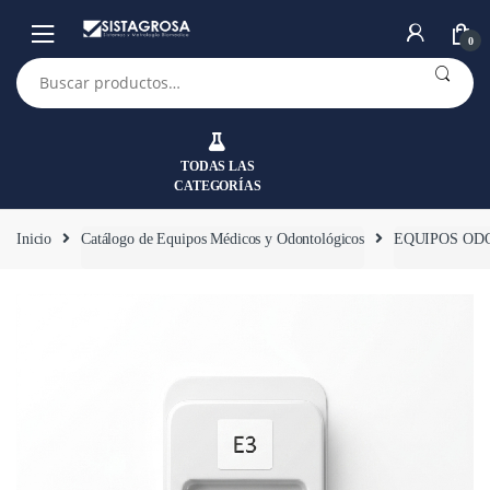
Saltar
Saltar
a
al
0
la
contenido
Buscar
por:
navegación
TODAS LAS
CATEGORÍAS
Inicio
Catálogo de Equipos Médicos y Odontológicos
EQUIPOS OD