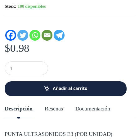
Stock:
100 disponibles
$
0.98
C
a
n
t
i
Añadir al carrito
d
a
d
Descripción
Reseñas
Documentación
PUNTA ULTRASONIDOS E3 (POR UNIDAD)