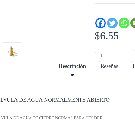
$
6.55
C
a
n
Descripción
Reseñas
t
i
d
a
d
LVULA DE AGUA NORMALMENTE ABIERTO
VULA DE AGUA DE CIERRE NORMAL PARA HOLDER