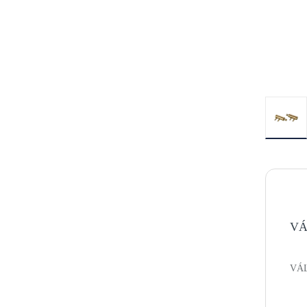
VÁ
VÁL