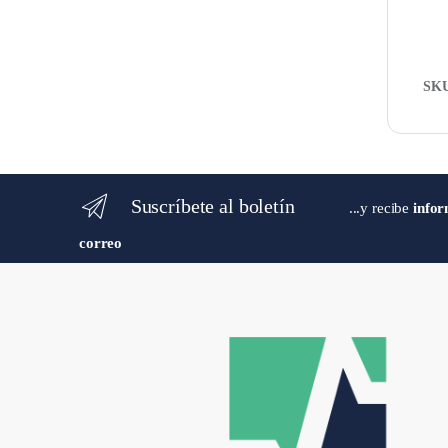
SK
Suscríbete al boletín
...y recibe
infor
correo