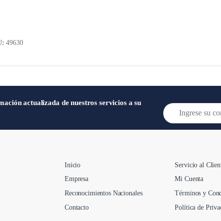
U:
49630
mación actualizada de nuestros servicios a su
E
m
a
i
l
*
Inicio
Servicio al Clien
Empresa
Mi Cuenta
Reconocimientos Nacionales
Términos y Cond
Contacto
Política de Priva