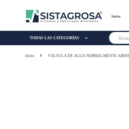
Saltar
Saltar
a
al
la
contenido
Inicio
navegación
Buscar:
TODAS LAS CATEGORÍAS
Inicio
VÁLVULA DE AGUA NORMALMENTE ABIE