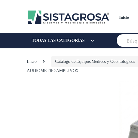
Saltar
Saltar
a
al
la
contenido
Inicio
navegación
Buscar:
TODAS LAS CATEGORÍAS
Inicio
Catálogo de Equipos Médicos y Odontológicos
AUDIOMETRO AMPLIVOX