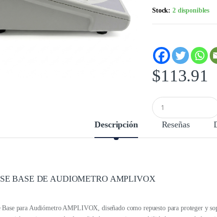
Stock:
2 disponibles
$
113.91
C
a
n
Descripción
Reseñas
t
i
d
a
d
SE BASE DE AUDIOMETRO AMPLIVOX
 Base para Audiómetro AMPLIVOX, diseñado como repuesto para proteger y sopo