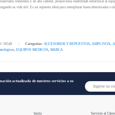
materiales resistentes y de alta calidad, proporciona estabilidad estructural al e
ongando su vida útil. Es un repuesto ideal para reemplazar bases deterioradas o 
U:
50548
Categorías:
ACCESORIOS Y REPUESTOS
,
AMPLIVOX
,
A
tológicos
,
EQUIPOS MEDICOS
,
MARCA
mación actualizada de nuestros servicios a su
E
m
a
i
l
*
Inicio
Servicio al Clien