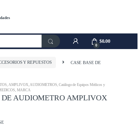
dades
$
0.00
0
CCESORIOS Y REPUESTOS
CASE BASE DE
STOS
,
AMPLIVOX
,
AUDIOMETROS
,
Catálogo de Equipos Médicos y
MEDICOS
,
MARCA
E DE AUDIOMETRO AMPLIVOX
SE