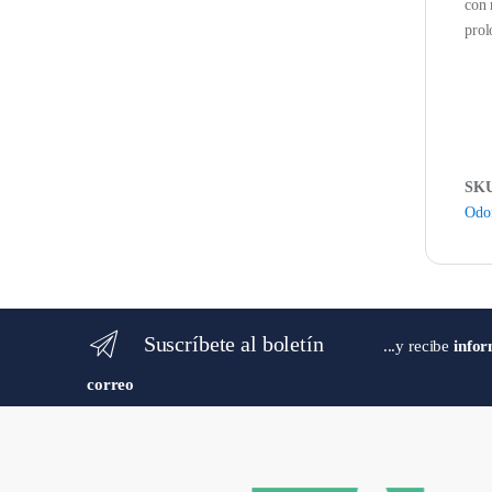
con 
prol
SK
Odon
Suscríbete al boletín
...y recibe
infor
correo