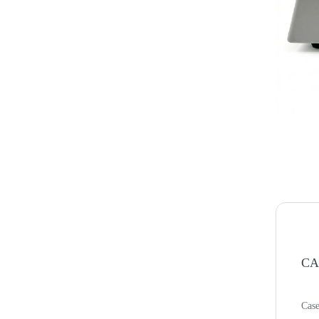
CA
Case