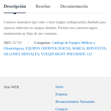
d
Descripción
Reseñas
Documentación
Conector neumático tipo codo o recto (según configuración) diseñado para
espacios reducidos en equipos dentales. Permite una conexión segura
manteniendo un flujo de aire constante.
SKU:
62720
Categorías:
Catálogo de Equipos Médicos y
Odontológicos
,
EQUIPOS ODONTOLÓGICOS
,
MARCA
,
REPUESTOS
,
SILLONES DENTALES
,
YUEQIN RIGHT PNEUMATIC CO.
Inicio
Sitio WEB
Empresa
Reconocimientos Nacionales
Contacto