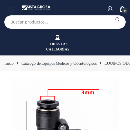
Saltar
Saltar
a
al
0
la
contenido
Buscar
por:
navegación
TODAS LAS
CATEGORÍAS
Inicio
Catálogo de Equipos Médicos y Odontológicos
EQUIPOS OD