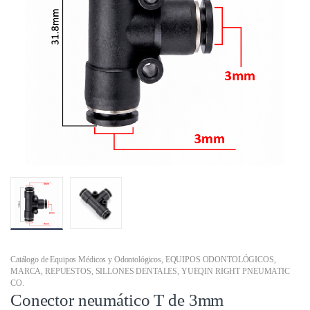
Catálogo de Equipos Médicos y Odontológicos
,
EQUIPOS ODONTOLÓGICOS
,
MARCA
,
REPUESTOS
,
SILLONES DENTALES
,
YUEQIN RIGHT PNEUMATIC
CO.
Conector neumático T de 3mm