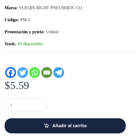
Marca:
YUEQIN RIGHT PNEUMATIC CO.
Código:
PM-3
Presentación y precio:
Unidad
Stock:
94 disponibles
$
5.59
C
a
n
t
i
Añadir al carrito
d
a