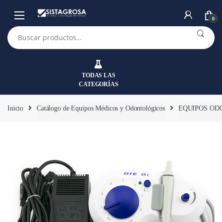
Saltar
Saltar
a
al
0
la
contenido
Buscar
por:
navegación
TODAS LAS
CATEGORÍAS
Inicio
Catálogo de Equipos Médicos y Odontológicos
EQUIPOS OD