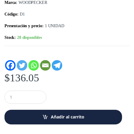
Marca:
WOODPECKER
Código:
D1
Presentación y precio:
1 UNIDAD
Stock:
28 disponibles
$
136.05
C
a
n
t
i
Añadir al carrito
d
a
d