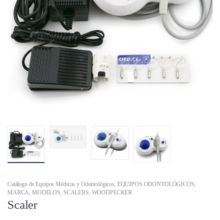
Catálogo de Equipos Médicos y Odontológicos
,
EQUIPOS ODONTOLÓGICOS
,
MARCA
,
MODELOS
,
SCALERS
,
WOODPECKER
Scaler